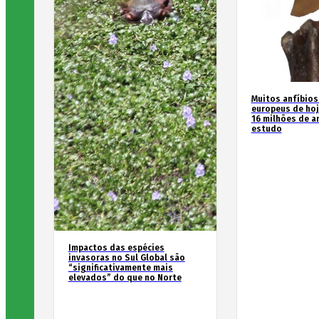
Muitos anfíbios
europeus de hoj
16 milhões de an
estudo
Impactos das espécies
invasoras no Sul Global são
“significativamente mais
elevados” do que no Norte