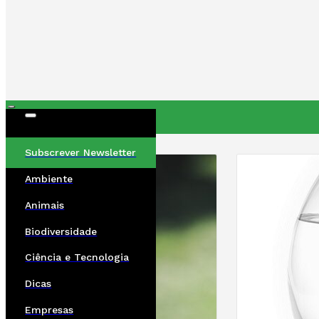
ÚLTIMAS
Subscrever Newsletter
Ambiente
Animais
Biodiversidade
Ciência e Tecnologia
Dicas
Empresas