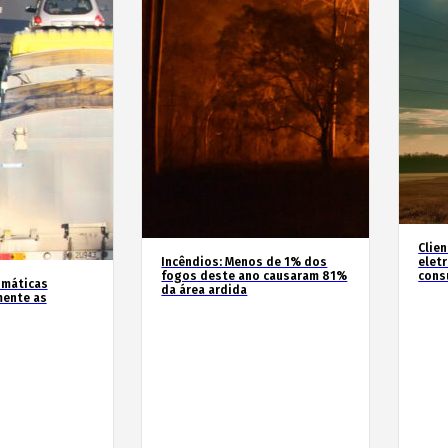
Clie
Incêndios: Menos de 1% dos
elet
fogos deste ano causaram 81%
cons
imáticas
da área ardida
mente as