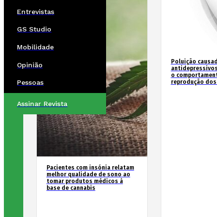
Entrevistas
GS Studio
Mobilidade
Poluição causad
Opinião
antidepressivos
o comportament
reprodução dos
Pessoas
Assinar Revista
Pacientes com insónia relatam
melhor qualidade de sono ao
tomar produtos médicos à
base de cannabis