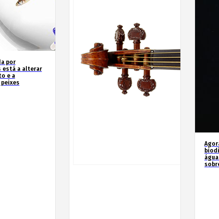
a por
 está a alterar
o e a
 peixes
Agor
biod
água
sobr