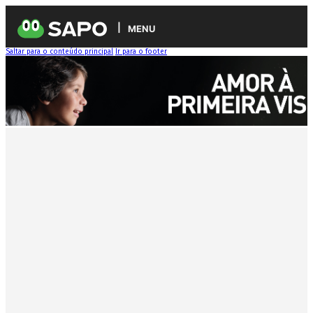
MENU
Saltar para o conteúdo principal
Ir para o footer