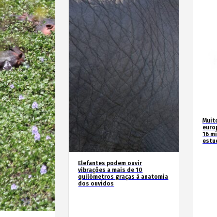
Muit
euro
16 m
estu
Elefantes podem ouvir
vibrações a mais de 10
quilómetros graças à anatomia
dos ouvidos