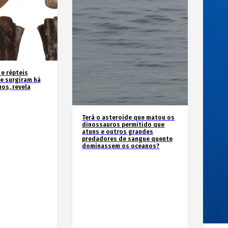
 e répteis
e surgiram há
os, revela
Terá o asteroide que matou os
dinossauros permitido que
atuns e outros grandes
predadores de sangue quente
dominassem os oceanos?