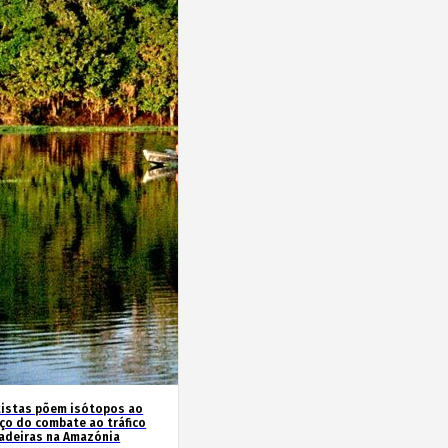
tistas põem isótopos ao
iço do combate ao tráfico
adeiras na Amazónia