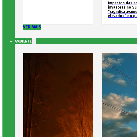
Impactos das e
invasoras no Su
“significativam
elevados” do qu
VER MAIS
AMBIENTE