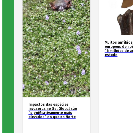
Muitos anfíbios
europeus de hoj
16 milhões de an
estudo
Impactos das espécies
invasoras no Sul Global são
“significativamente mais
elevados” do que no Norte