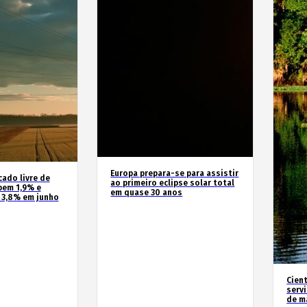
Europa prepara-se para assistir
cado livre de
ao primeiro eclipse solar total
bem 1,9% e
em quase 30 anos
 3,8% em junho
Cien
serv
de m