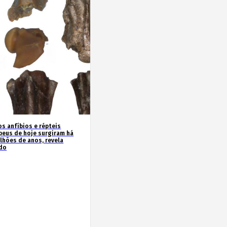
os anfíbios e répteis
peus de hoje surgiram há
ilhões de anos, revela
do