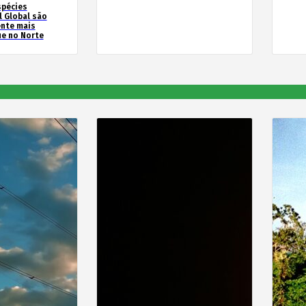
spécies
l Global são
ente mais
e no Norte