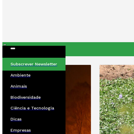
ÚLTIMAS
Subscrever Newsletter
Ambiente
Animais
Biodiversidade
Ciência e Tecnologia
Dicas
Empresas