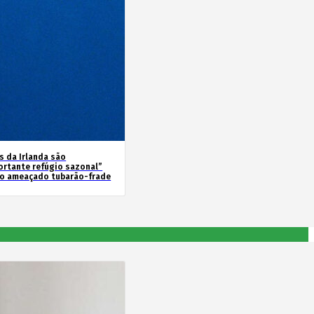
s da Irlanda são
ortante refúgio sazonal”
 o ameaçado tubarão-frade