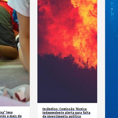
Incêndios: Comissão Técnica
xa” leva
Independente alerta para falta
erão a mais de
de investimento político