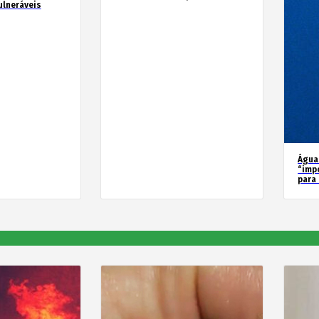
ulneráveis
Água
“imp
para