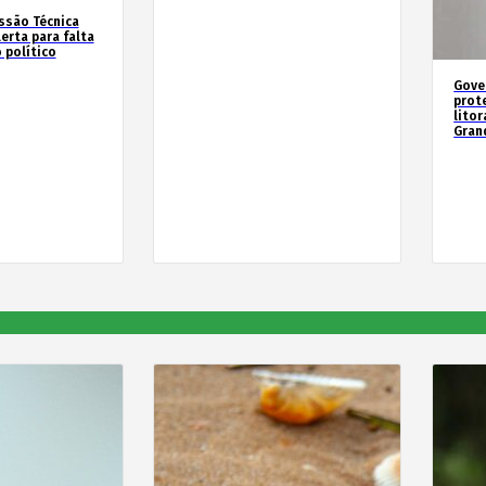
ssão Técnica
erta para falta
 político
Gove
prot
litor
Gran