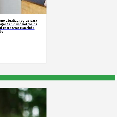
rno atualiza regras para
eger 140 quilómetros de
al entre Ovar e Marinha
de