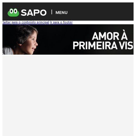
MENU
Saltar para o conteúdo principal
Ir para o footer