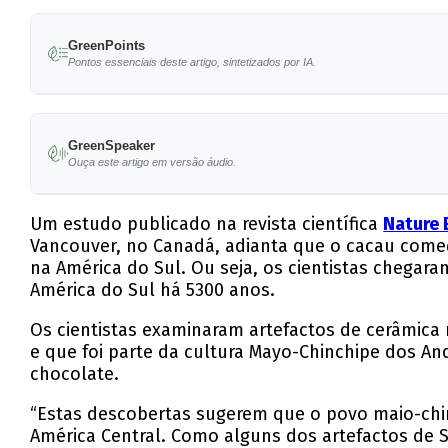
GreenPoints
Pontos essenciais deste artigo, sintetizados por IA.
Estudo revela que o cacau foi cultivado 1500 
GreenSpeaker
A pesquisa foi liderada por Michael Blake da U
Ouça este artigo em versão áudio.
Evidências encontradas em artefactos de cerâ
Um estudo publicado na revista científica
Nature 
As descobertas sugerem que a cultura Mayo-C
Vancouver, no Canadá, adianta que o cacau começ
na América do Sul. Ou seja, os cientistas chegar
O chocolate pode ter sido transportado para o
América do Sul há 5300 anos.
Os cientistas examinaram artefactos de cerâmica 
e que foi parte da cultura Mayo-Chinchipe dos An
chocolate.
“Estas descobertas sugerem que o povo maio-chi
América Central. Como alguns dos artefactos de 