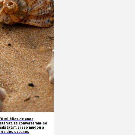
70 milhões de anos,
has vazias converteram-se
habitats”. E isso mudou a
ória dos oceanos