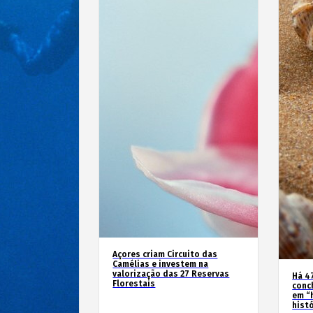
Açores criam Circuito das
Camélias e investem na
valorização das 27 Reservas
Há 4
Florestais
conc
em “
hist