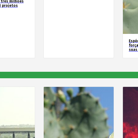
 três milhões
8 projetos
Espé
forç
suas