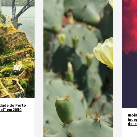
idade do Porto
zul” em 2050
Incê
Inde
de i