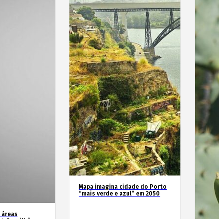
Mapa imagina cidade do Porto
“mais verde e azul” em 2050
 áreas