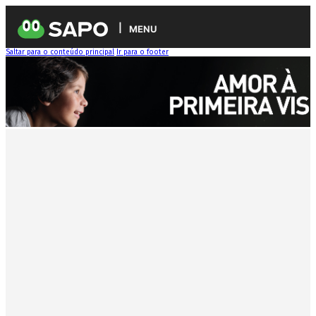
MENU
Saltar para o conteúdo principal
Ir para o footer