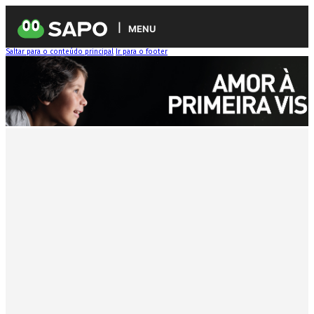
MENU
Saltar para o conteúdo principal
Ir para o footer