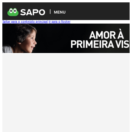
MENU
Saltar para o conteúdo principal
Ir para o footer