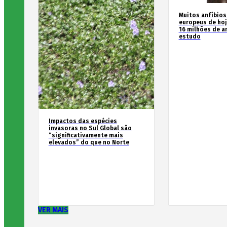
Muitos anfíbios
europeus de hoj
16 milhões de an
estudo
Impactos das espécies
invasoras no Sul Global são
“significativamente mais
elevados” do que no Norte
VER MAIS