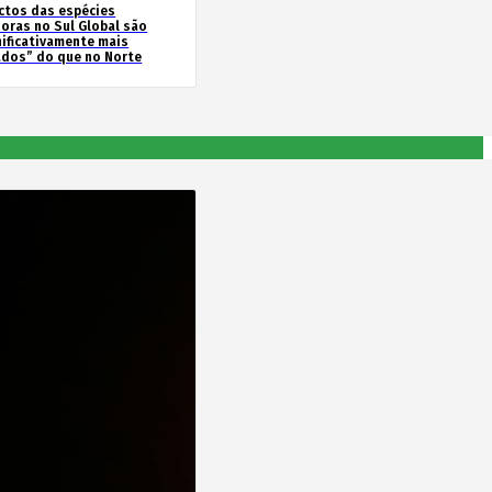
ctos das espécies
soras no Sul Global são
nificativamente mais
ados” do que no Norte