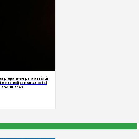
pa prepara-se para assistir
imeiro eclipse solar total
uase 30 anos