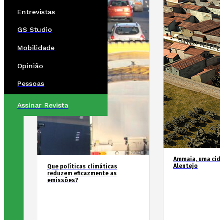
Entrevistas
GS Studio
Mobilidade
Opinião
Pessoas
Assinar Revista
Ammaia, uma ci
Alentejo
Que políticas climáticas
reduzem eficazmente as
emissões?