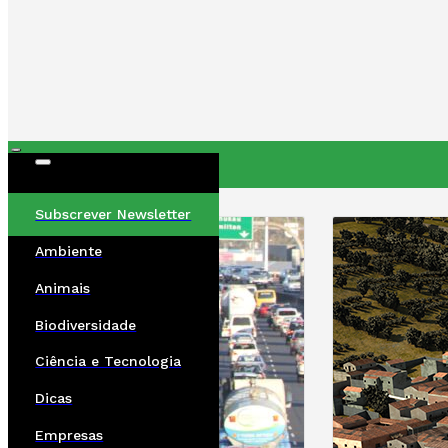
ÚLTIMAS
Subscrever Newsletter
Ambiente
Animais
Biodiversidade
Ciência e Tecnologia
Dicas
Empresas