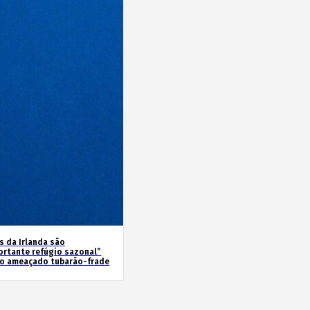
s da Irlanda são
ortante refúgio sazonal”
 o ameaçado tubarão-frade