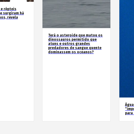
 e répteis
e surgiram há
os, revela
Terá o asteroide que matou os
dinossauros permitido que
atuns e outros grandes
predadores de sangue quente
dominassem os oceanos?
Água
“imp
para