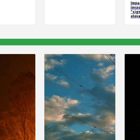
Impa
inva
“sig
elev