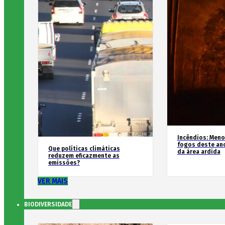
Incêndios: Men
fogos deste an
Que políticas climáticas
da área ardida
reduzem eficazmente as
emissões?
VER MAIS
BIODIVERSIDADE