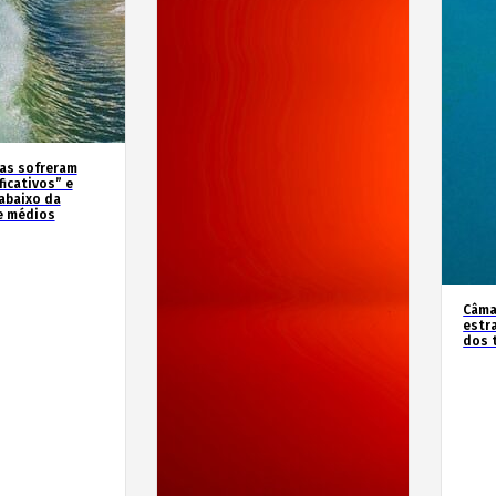
as sofreram
icativos” e
abaixo da
e médios
Câma
estr
dos 