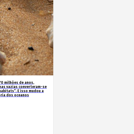
70 milhões de anos,
has vazias converteram-se
habitats”. E isso mudou a
ória dos oceanos