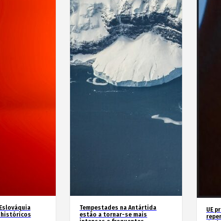
 Eslováquia
Tempestades na Antártida
UE p
históricos
estão a tornar-se mais
repe