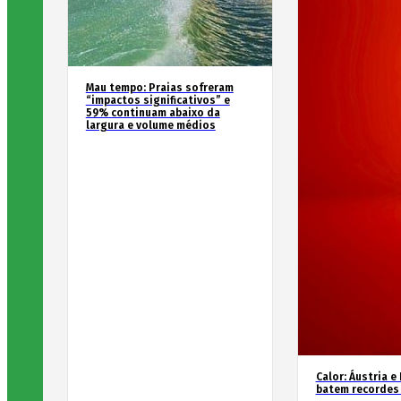
Mau tempo: Praias sofreram
“impactos significativos” e
59% continuam abaixo da
largura e volume médios
Calor: Áustria e
batem recordes 