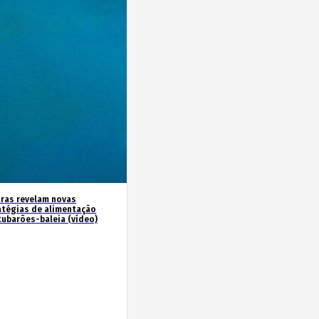
ras revelam novas
atégias de alimentação
tubarões-baleia (vídeo)