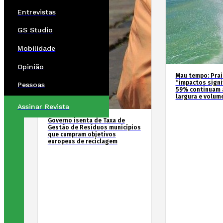
Entrevistas
GS Studio
Mobilidade
Opinião
Mau tempo: Prai
“impactos signif
Pessoas
59% continuam 
largura e volum
Assinar Revista
Governo isenta de Taxa de
Gestão de Resíduos municípios
que cumpram objetivos
europeus de reciclagem