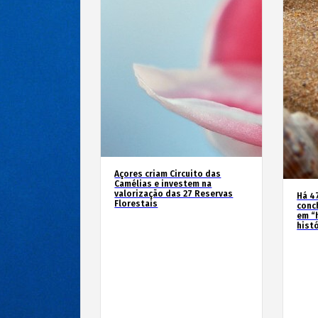
Açores criam Circuito das
Camélias e investem na
valorização das 27 Reservas
Há 4
Florestais
conc
em “
hist