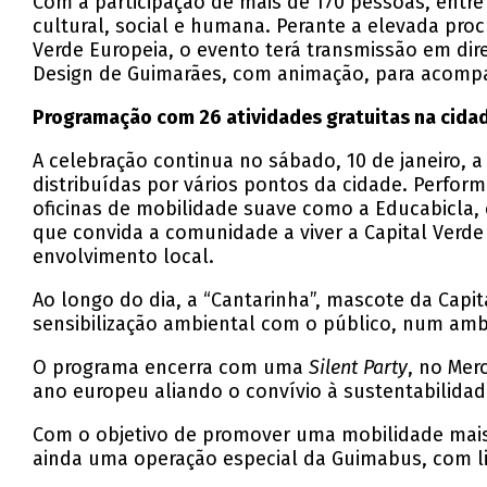
Com a participação de mais de 170 pessoas, entre 
cultural, social e humana. Perante a elevada proc
Verde Europeia, o evento terá transmissão em dir
Design de Guimarães, com animação, para aco
Programação com 26 atividades gratuitas na cida
A celebração continua no sábado, 10 de janeiro, 
distribuídas por vários pontos da cidade. Perform
oficinas de mobilidade suave como a Educabicla
que convida a comunidade a viver a Capital Verd
envolvimento local.
Ao longo do dia, a “Cantarinha”, mascote da Capi
sensibilização ambiental com o público, num ambi
O programa encerra com uma
Silent Party
, no Mer
ano europeu aliando o convívio à sustentabilidad
Com o objetivo de promover uma mobilidade mais s
ainda uma operação especial da Guimabus, com linha