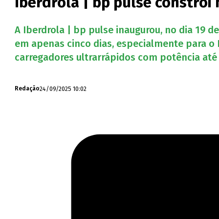
Iberdrola | bp pulse constró
A Iberdrola | bp pulse inaugurou, no dia 19 
em apenas cinco dias, especialmente para o E
carregadores ultrarrápidos com potência até
24/09/2025 10:02
Redação