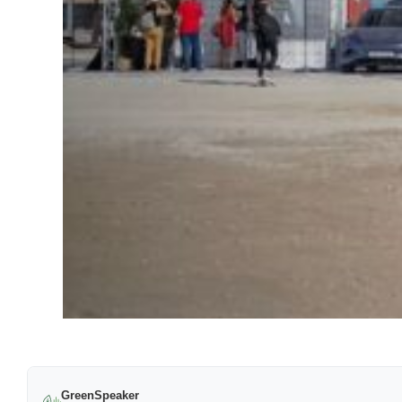
GreenSpeaker