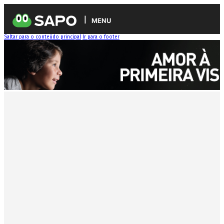
MENU
Saltar para o conteúdo principal
Ir para o footer