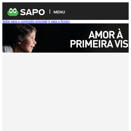
MENU
Saltar para o conteúdo principal
Ir para o footer