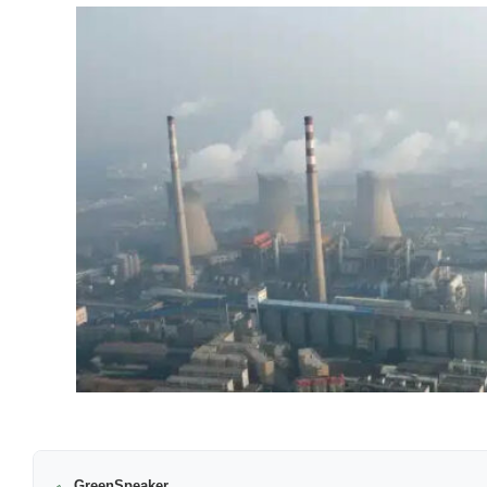
GreenSpeaker