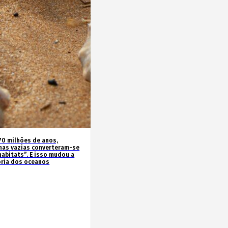
70 milhões de anos,
has vazias converteram-se
habitats”. E isso mudou a
ória dos oceanos