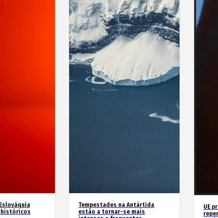
 Eslováquia
Tempestades na Antártida
UE p
históricos
estão a tornar-se mais
repe