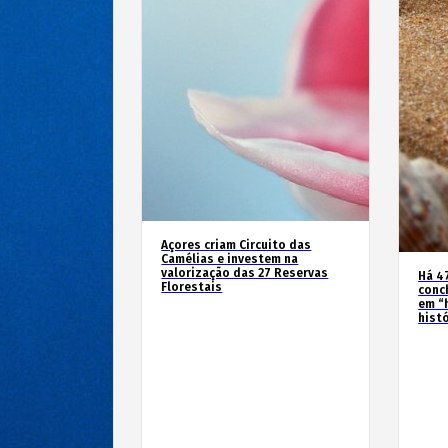
Açores criam Circuito das
Camélias e investem na
valorização das 27 Reservas
Há 4
Florestais
conc
em “
hist