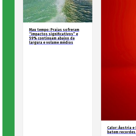
Mau tempo: Praias sofreram
“impactos significativos” e
59% continuam abaixo da
largura e volume médios
Calor: Áustria e
batem recordes 