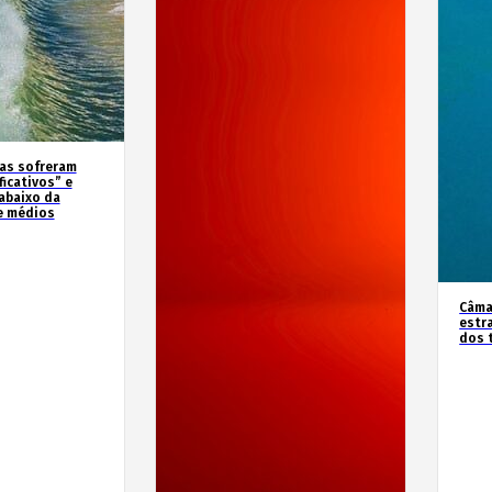
as sofreram
icativos” e
abaixo da
e médios
Câma
estr
dos 