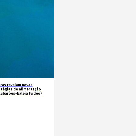
ras revelam novas
atégias de alimentação
tubarões-baleia (vídeo)