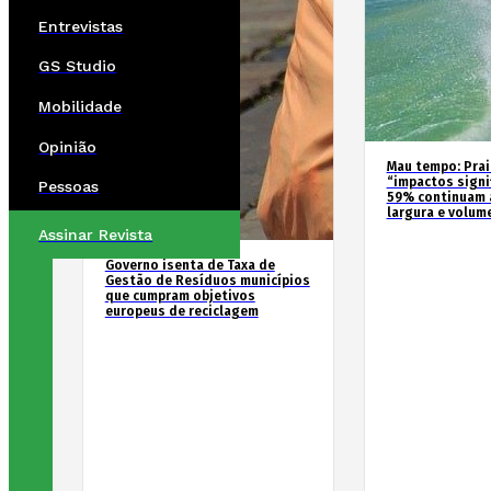
Entrevistas
GS Studio
Mobilidade
Opinião
Mau tempo: Prai
“impactos signif
Pessoas
59% continuam 
largura e volum
Assinar Revista
Governo isenta de Taxa de
Gestão de Resíduos municípios
que cumpram objetivos
europeus de reciclagem