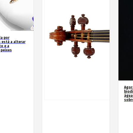
a por
 está a alterar
o e a
 peixes
Agor
biod
água
sobr