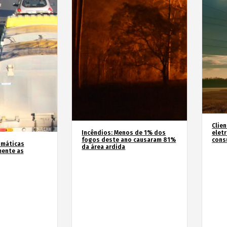
Clie
Incêndios: Menos de 1% dos
elet
fogos deste ano causaram 81%
cons
imáticas
da área ardida
mente as