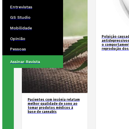
Entrevistas
GS Studio
Mobilidade
Poluição causad
Opinião
antidepressivos
o comportament
reprodução dos
Pessoas
Assinar Revista
Pacientes com insónia relatam
melhor qualidade de sono ao
tomar produtos médicos à
base de cannabis