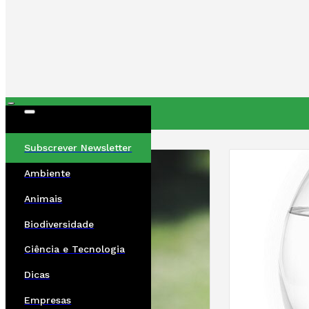
ÚLTIMAS
Subscrever Newsletter
Ambiente
Animais
Biodiversidade
Ciência e Tecnologia
Dicas
Empresas