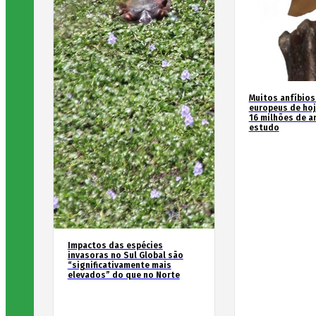
Muitos anfíbios
europeus de hoj
16 milhões de an
estudo
Impactos das espécies
invasoras no Sul Global são
“significativamente mais
elevados” do que no Norte