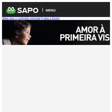
MENU
Saltar para o conteúdo principal
Ir para o footer