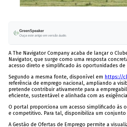
GreenSpeaker
Ouça este artigo em versão áudio.
A The Navigator Company acaba de lançar o Clube
Navigator, que surge como uma resposta concreta
acesso direto e simplificado às oportunidades de 
Segundo a mesma fonte, disponível em
https://c
referência de emprego nacional, ampliando a visib
pretende contribuir ativamente para a empregabil
eficiente, sustentável e alinhada com as exigênc
O portal proporciona um acesso simplificado às 
e competitivo. Para tal, disponibiliza um conjunt
A Gestão de Ofertas de Emprego permite a visual