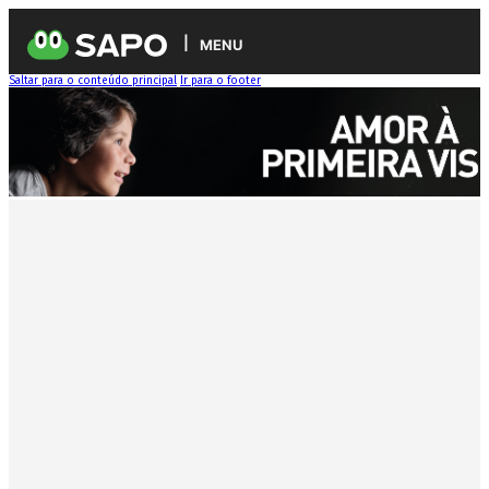
MENU
Saltar para o conteúdo principal
Ir para o footer