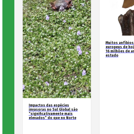
Muitos anfíbios
europeus de hoj
16 milhões de an
estudo
Impactos das espécies
invasoras no Sul Global são
“significativamente mais
elevados” do que no Norte