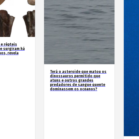
 e répteis
e surgiram há
os, revela
Terá o asteroide que matou os
dinossauros permitido que
atuns e outros grandes
predadores de sangue quente
dominassem os oceanos?