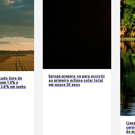
Europa prepara-se para assistir
cado livre de
ao primeiro eclipse solar total
bem 1,9% e
em quase 30 anos
 3,8% em junho
Cien
serv
de m