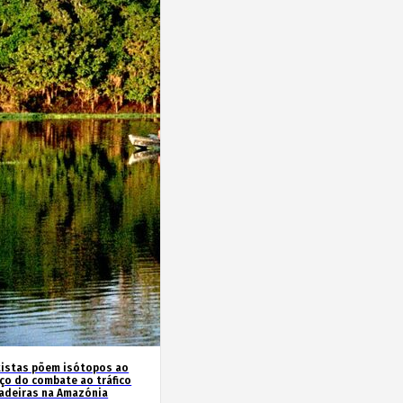
tistas põem isótopos ao
iço do combate ao tráfico
adeiras na Amazónia