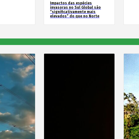
Impactos das espécies
invasoras no Sul Global são
“significativamente mais
elevados” do que no Norte