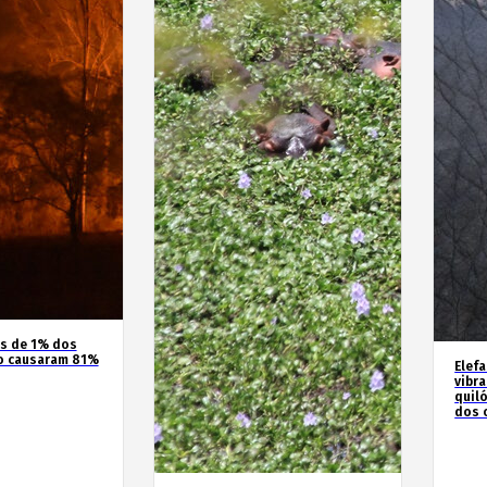
os de 1% dos
o causaram 81%
Elef
vibr
quil
dos 