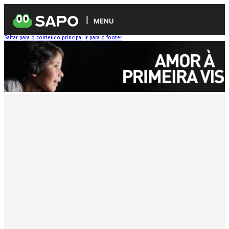
MENU
Saltar para o conteúdo principal
Ir para o footer