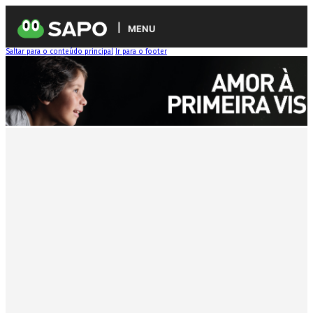
MENU
Saltar para o conteúdo principal
Ir para o footer