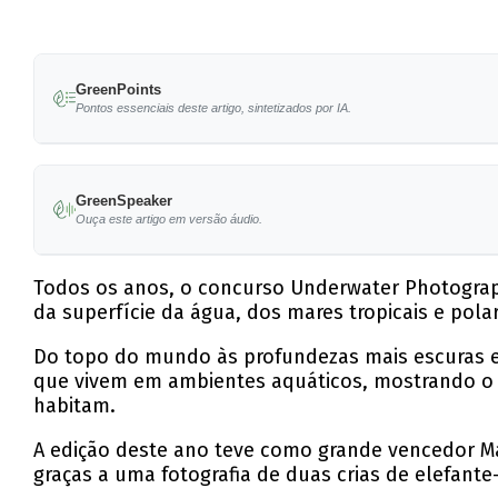
GreenPoints
Pontos essenciais deste artigo, sintetizados por IA.
Matty Smith, da Austrália, venceu o título d
Malvinas.
GreenSpeaker
Ouça este artigo em versão áudio.
A fotografia vencedora, intitulada 'Rockpool 
Sam Blount ganhou o prémio 'Up & Coming Pho
Todos os anos, o concurso Underwater Photograph
da superfície da água, dos mares tropicais e pola
Khaichuin Sim foi premiado por uma imagem imp
Do topo do mundo às profundezas mais escuras e 
Natalie Yarrow recebeu o prémio de fotógrafa
que vivem em ambientes aquáticos, mostrando o 
habitam.
A edição deste ano teve como grande vencedor Mat
graças a uma fotografia de duas crias de elefant