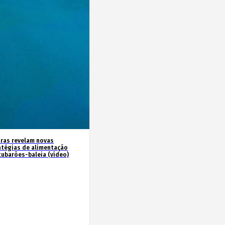
ras revelam novas
atégias de alimentação
tubarões-baleia (vídeo)