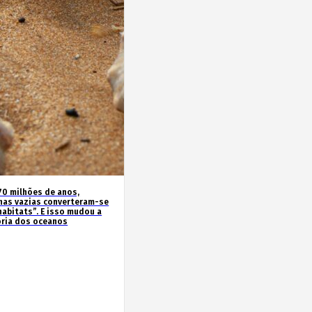
70 milhões de anos,
has vazias converteram-se
habitats”. E isso mudou a
ória dos oceanos