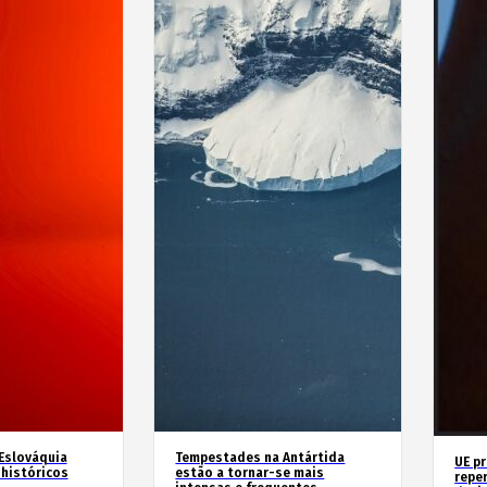
 Eslováquia
Tempestades na Antártida
UE p
históricos
estão a tornar-se mais
repe