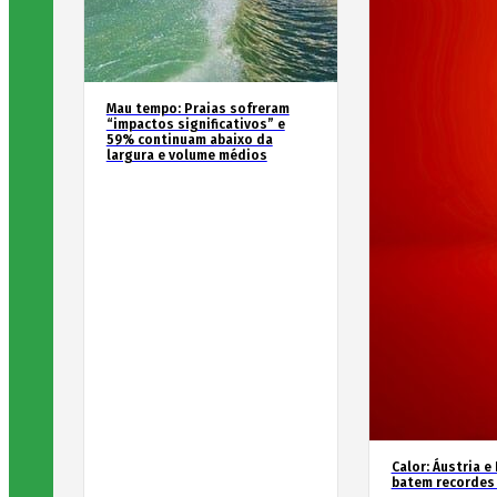
Mau tempo: Praias sofreram
“impactos significativos” e
59% continuam abaixo da
largura e volume médios
Calor: Áustria e
batem recordes 