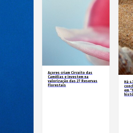
Açores criam Circuito das
Camélias e investem na
valorização das 27 Reservas
Há 4
Florestais
conc
em “
hist