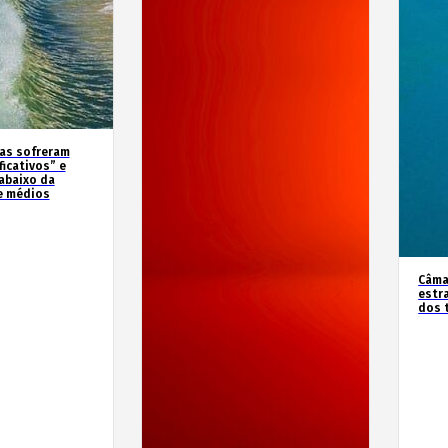
as sofreram
icativos” e
abaixo da
e médios
Câma
estr
dos 