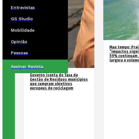
Entrevistas
GS Studio
Mobilidade
Opinião
Mau tempo: Prai
“impactos signif
Pessoas
59% continuam 
largura e volum
Assinar Revista
Governo isenta de Taxa de
Gestão de Resíduos municípios
que cumpram objetivos
europeus de reciclagem