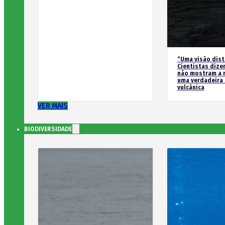
“Uma visão dist
Cientistas dize
não mostram a 
uma verdadeira
vulcânica
VER MAIS
BIODIVERSIDADE