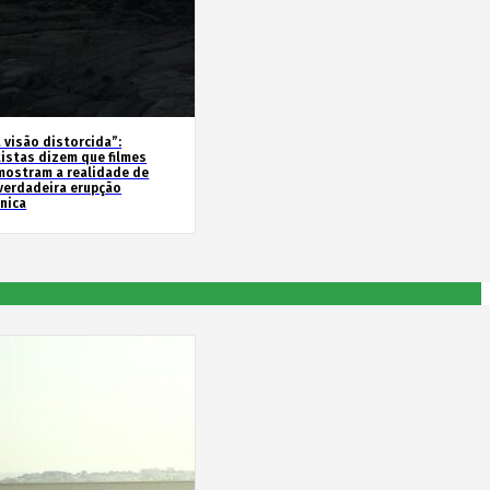
 visão distorcida”:
tistas dizem que filmes
mostram a realidade de
verdadeira erupção
ânica