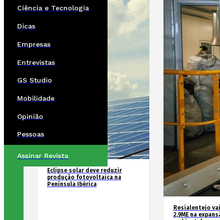
Ciência e Tecnologia
Dicas
Empresas
Entrevistas
GS Studio
Mobilidade
Opinião
Pessoas
Assinar Revista
Eclipse solar deve reduzir
produção fotovoltaica na
Península Ibérica
Resialentejo vai
2,9ME na expans