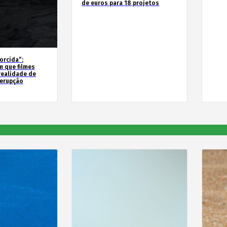
de euros para 18 projetos
orcida”:
m que filmes
realidade de
 erupção