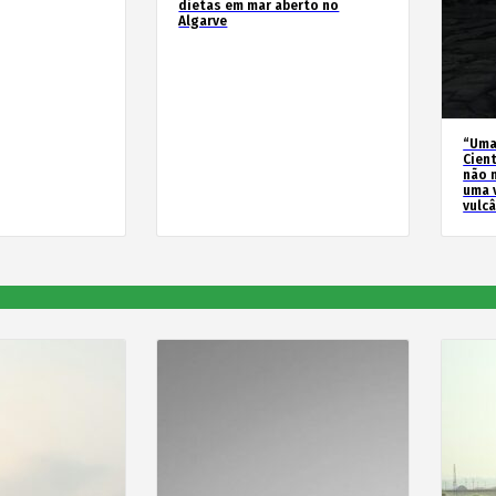
dietas em mar aberto no
Algarve
“Uma
Cien
não 
uma 
vulc