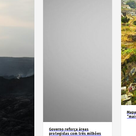
Mapa
“mai
Governo reforça áreas
protegidas com três milhões