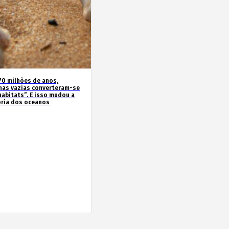
70 milhões de anos,
has vazias converteram-se
habitats”. E isso mudou a
ória dos oceanos