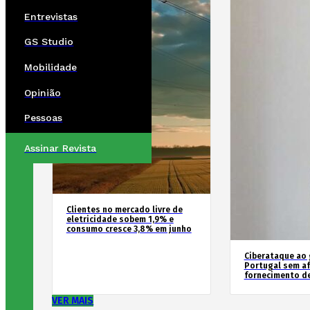
Entrevistas
GS Studio
Mobilidade
Opinião
Pessoas
Assinar Revista
Clientes no mercado livre de
eletricidade sobem 1,9% e
consumo cresce 3,8% em junho
Ciberataque ao
Portugal sem af
fornecimento d
VER MAIS