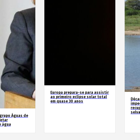
Europa prepara-se para assistir
ao primeiro eclipse solar total
Déca
em quase 30 anos
impe
recu
selv
 grupo Águas de
etar
e água