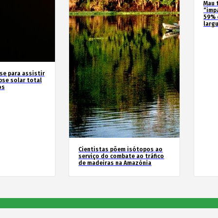
Mau 
“imp
59% 
larg
se para assistir
pse solar total
os
Cientistas põem isótopos ao
serviço do combate ao tráfico
de madeiras na Amazónia