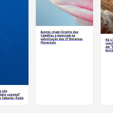
Açores criam Circuito das
Camélias e investem na
valorização das 27 Reservas
Há 4
Florestais
conc
em “
hist
a são
úgio sazonal”
o tubarão-frade