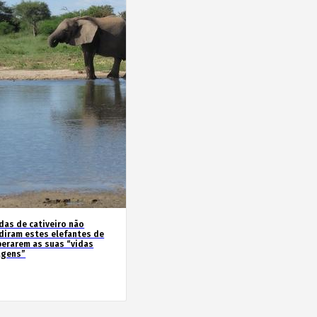
das de cativeiro não
diram estes elefantes de
perarem as suas “vidas
agens”