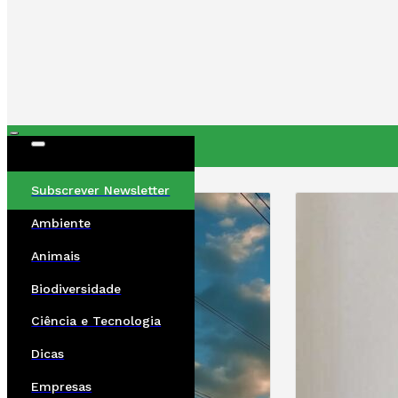
ÚLTIMAS
Subscrever Newsletter
Ambiente
Animais
Biodiversidade
Ciência e Tecnologia
Dicas
Empresas