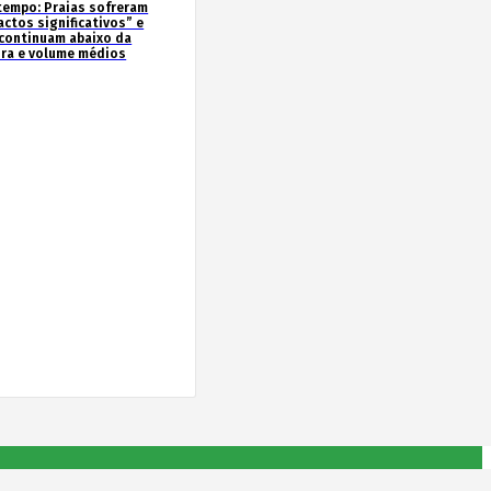
tempo: Praias sofreram
actos significativos” e
continuam abaixo da
ura e volume médios