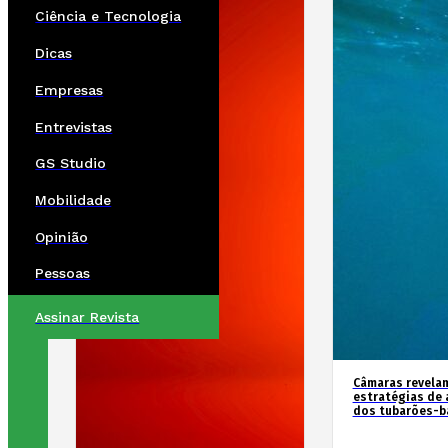
Ciência e Tecnologia
Dicas
Empresas
Entrevistas
GS Studio
Mobilidade
Opinião
Pessoas
Assinar Revista
Câmaras revela
estratégias de 
dos tubarões-ba