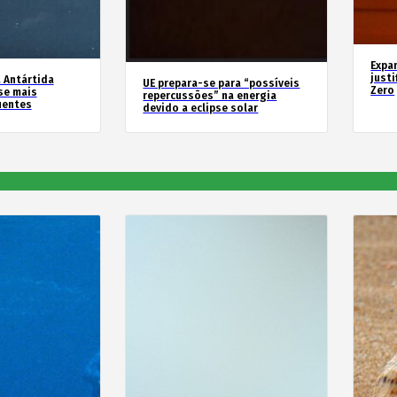
Expa
justi
 Antártida
UE prepara-se para “possíveis
Zero
se mais
repercussões” na energia
uentes
devido a eclipse solar