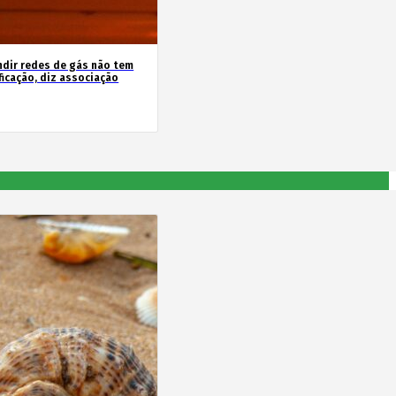
ndir redes de gás não tem
ficação, diz associação