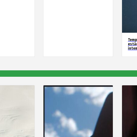
Temp
estã
inte