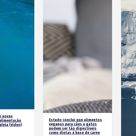
m novas
Estudo conclui que alimentos
alimentação
veganos para cães e gatos
leia (vídeo)
podem ser tão digestíveis
como dietas à base de carne