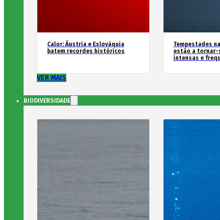
Calor: Áustria e Eslováquia
Tempestades na
batem recordes históricos
estão a tornar-
intensas e freq
VER MAIS
BIODIVERSIDADE