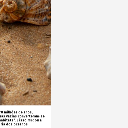
70 milhões de anos,
has vazias converteram-se
habitats”. E isso mudou a
ória dos oceanos