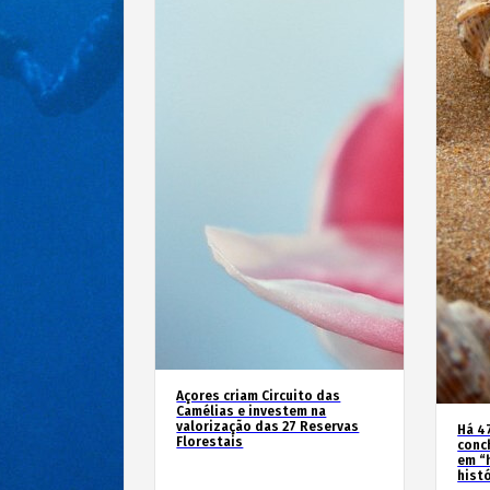
Açores criam Circuito das
Camélias e investem na
valorização das 27 Reservas
Há 4
Florestais
conc
em “
hist