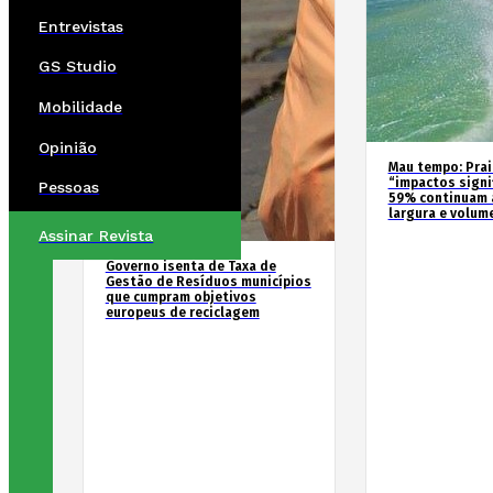
Entrevistas
GS Studio
Mobilidade
Opinião
Mau tempo: Prai
“impactos signif
Pessoas
59% continuam 
largura e volum
Assinar Revista
Governo isenta de Taxa de
Gestão de Resíduos municípios
que cumpram objetivos
europeus de reciclagem