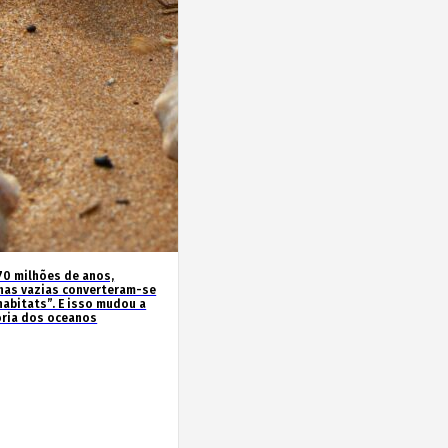
70 milhões de anos,
has vazias converteram-se
habitats”. E isso mudou a
ória dos oceanos