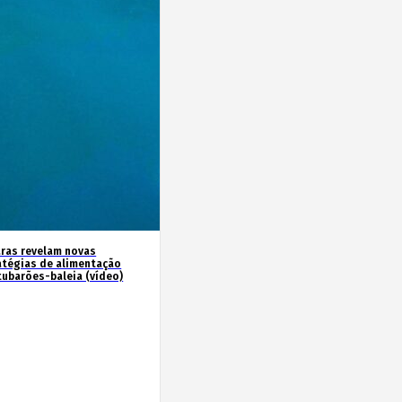
ras revelam novas
atégias de alimentação
tubarões-baleia (vídeo)