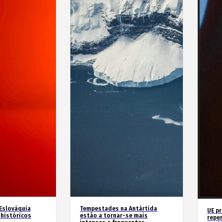
 Eslováquia
Tempestades na Antártida
UE p
históricos
estão a tornar-se mais
repe