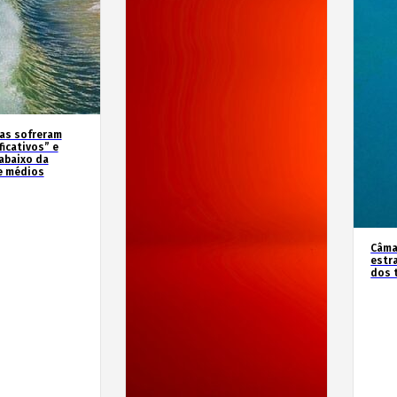
as sofreram
icativos” e
abaixo da
e médios
Câma
estr
dos 