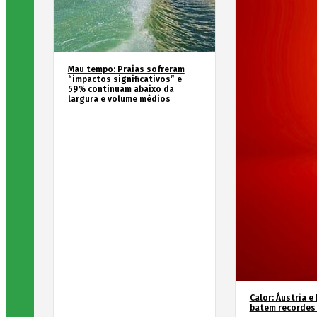
Mau tempo: Praias sofreram
“impactos significativos” e
59% continuam abaixo da
largura e volume médios
Calor: Áustria e
batem recordes 