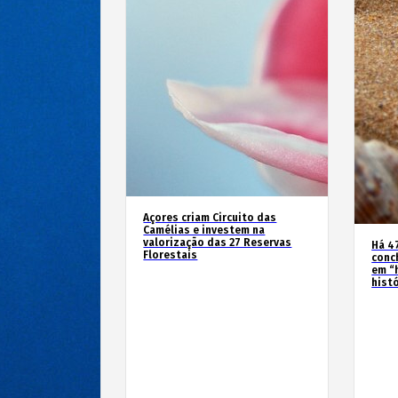
Açores criam Circuito das
Camélias e investem na
valorização das 27 Reservas
Há 4
Florestais
conc
em “
hist