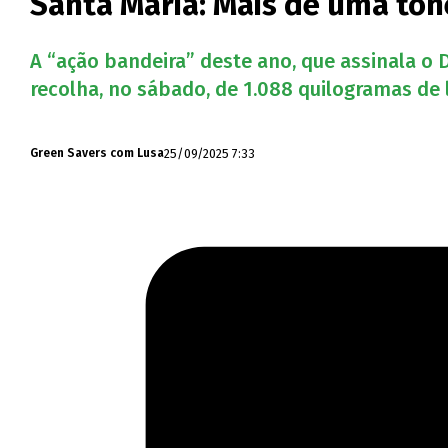
Santa Maria: Mais de uma tone
A “ação bandeira” deste ano, que assinala o 
recolha, no sábado, de 1.088 quilogramas de 
25/09/2025 7:33
Green Savers com Lusa