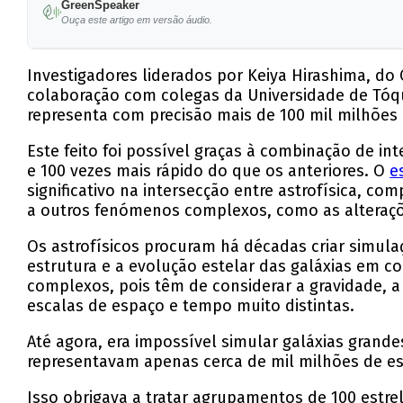
GreenSpeaker
Ouça este artigo em versão áudio.
Investigadores liderados por Keiya Hirashima, do 
colaboração com colegas da Universidade de Tóqui
representa com precisão mais de 100 mil milhões d
Este feito foi possível graças à combinação de in
e 100 vezes mais rápido do que os anteriores. O
e
significativo na intersecção entre astrofísica, c
a outros fenómenos complexos, como as alteraçõ
Os astrofísicos procuram há décadas criar simulaç
estrutura e a evolução estelar das galáxias em 
complexos, pois têm de considerar a gravidade, 
escalas de espaço e tempo muito distintas.
Até agora, era impossível simular galáxias grand
representavam apenas cerca de mil milhões de est
Isso obrigava a tratar agrupamentos de 100 estr