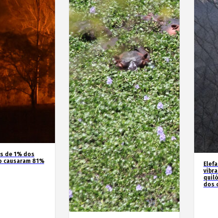
os de 1% dos
o causaram 81%
Elef
vibr
quil
dos 