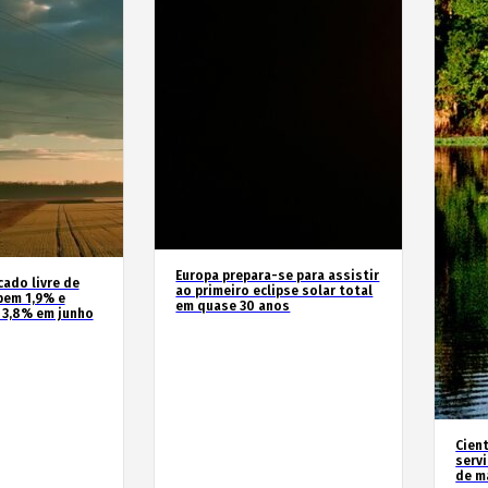
Europa prepara-se para assistir
cado livre de
ao primeiro eclipse solar total
bem 1,9% e
em quase 30 anos
 3,8% em junho
Cien
serv
de m