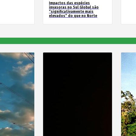
Impactos das espécies
invasoras no Sul Global são
“significativamente mais
elevados” do que no Norte