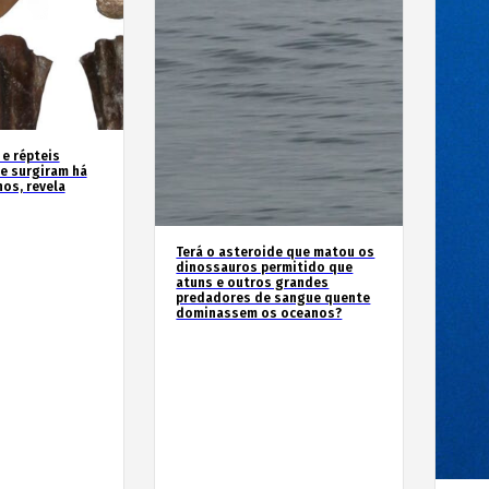
 e répteis
e surgiram há
os, revela
Terá o asteroide que matou os
dinossauros permitido que
atuns e outros grandes
predadores de sangue quente
dominassem os oceanos?