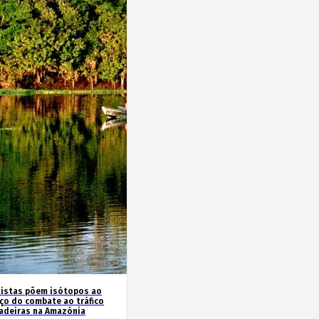
tistas põem isótopos ao
iço do combate ao tráfico
adeiras na Amazónia