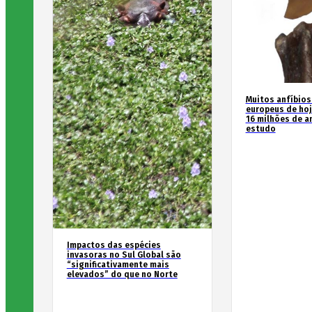
Muitos anfíbios
europeus de hoj
16 milhões de an
estudo
Impactos das espécies
invasoras no Sul Global são
“significativamente mais
elevados” do que no Norte