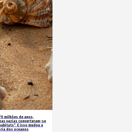
70 milhões de anos,
has vazias converteram-se
habitats”. E isso mudou a
ória dos oceanos