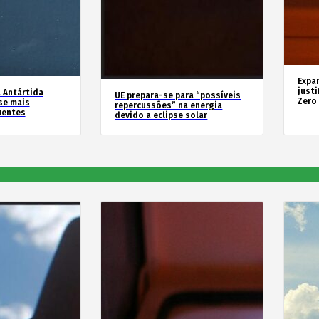
Expa
justi
 Antártida
UE prepara-se para “possíveis
Zero
se mais
repercussões” na energia
uentes
devido a eclipse solar