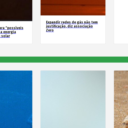
Expandir redes de gás não tem
justificação, diz associação
ara “possíveis
Zero
a energia
 solar