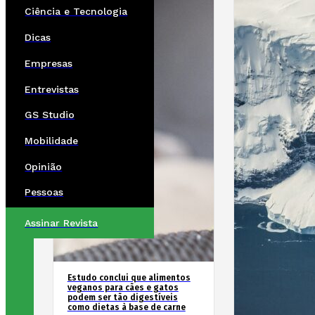
Ciência e Tecnologia
Dicas
Empresas
Entrevistas
GS Studio
Mobilidade
Opinião
Pessoas
Assinar Revista
Estudo conclui que alimentos
veganos para cães e gatos
podem ser tão digestíveis
como dietas à base de carne