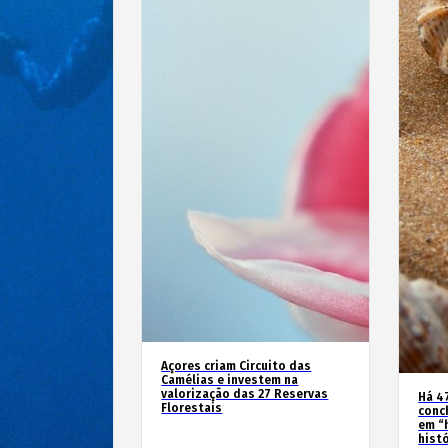
Açores criam Circuito das
Camélias e investem na
valorização das 27 Reservas
Há 4
Florestais
conc
em “
hist