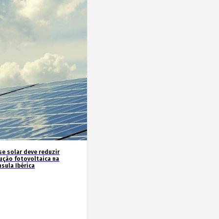
se solar deve reduzir
ução fotovoltaica na
sula Ibérica