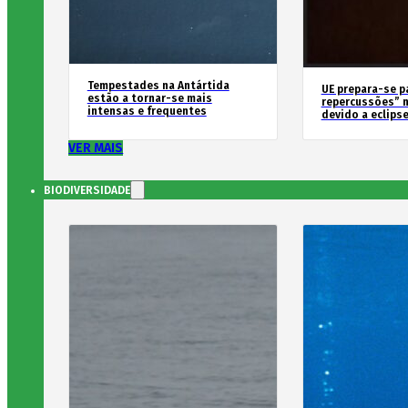
Tempestades na Antártida
UE prepara-se p
estão a tornar-se mais
repercussões” n
intensas e frequentes
devido a eclipse
VER MAIS
BIODIVERSIDADE