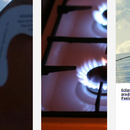
Eclip
prod
Penín