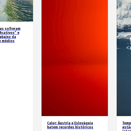
as sofreram
icativos” e
abaixo da
e médios
Calor: Áustria e Eslováquia
Temp
batem recordes históricos
estã