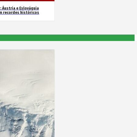
: Áustria e Eslováquia
m recordes históricos