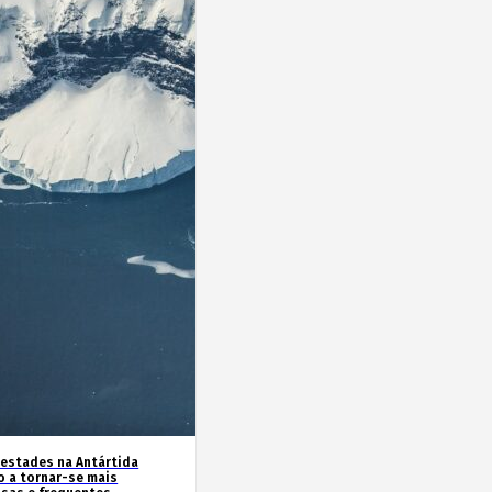
estades na Antártida
o a tornar-se mais