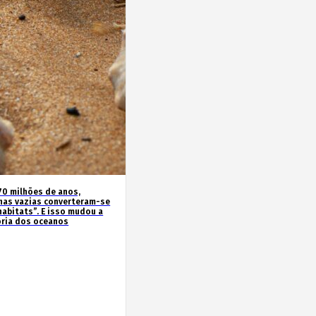
70 milhões de anos,
has vazias converteram-se
habitats”. E isso mudou a
ória dos oceanos