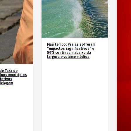
Mau tempo: Praias sofreram
“impactos significativos” e
59% continuam abaixo da
largura e volume médios
de Taxa de
duos municípios
jetivos
ciclagem