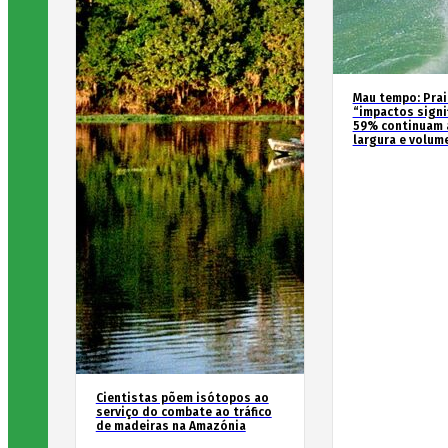
Mau tempo: Prai
“impactos signif
59% continuam 
largura e volum
Cientistas põem isótopos ao
serviço do combate ao tráfico
de madeiras na Amazónia