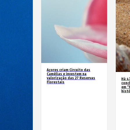
Açores criam Circuito das
Camélias e investem na
valorização das 27 Reservas
Há 4
Florestais
conc
em “
hist