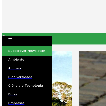
ÚLTIMAS
Subscrever Newsletter
Ambiente
Animais
Biodiversidade
Ciência e Tecnologia
Dicas
Empresas