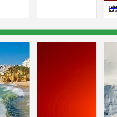
Calor
bate