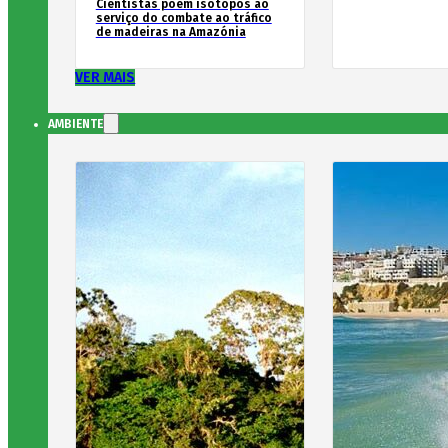
Cientistas põem isótopos ao
serviço do combate ao tráfico
de madeiras na Amazónia
VER MAIS
AMBIENTE