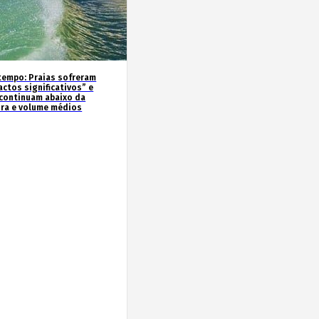
tempo: Praias sofreram
actos significativos” e
continuam abaixo da
ura e volume médios