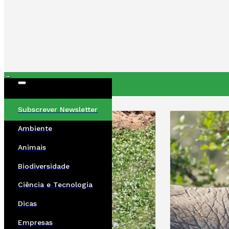
ÚLTIMAS
Subscrever Newsletter
Ambiente
Animais
Biodiversidade
Ciência e Tecnologia
Dicas
Empresas