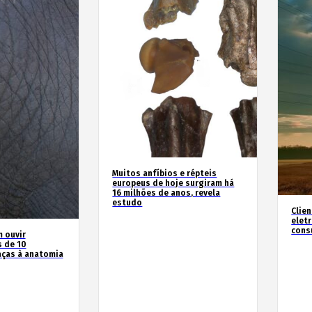
Muitos anfíbios e répteis
europeus de hoje surgiram há
16 milhões de anos, revela
estudo
Clie
elet
cons
 ouvir
s de 10
aças à anatomia