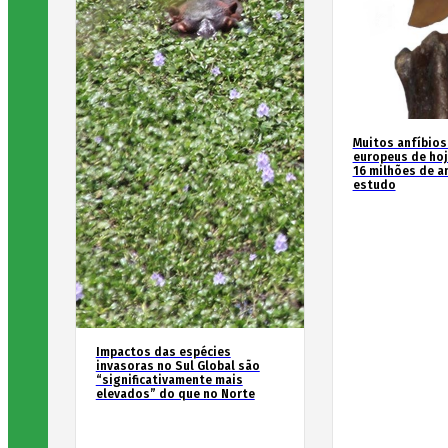
Muitos anfíbios
europeus de hoj
16 milhões de an
estudo
Impactos das espécies
invasoras no Sul Global são
“significativamente mais
elevados” do que no Norte