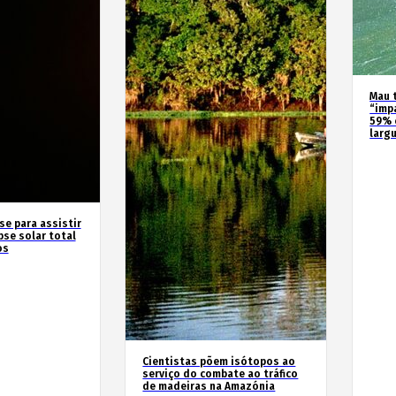
Mau 
“imp
59% 
larg
se para assistir
pse solar total
os
Cientistas põem isótopos ao
serviço do combate ao tráfico
de madeiras na Amazónia