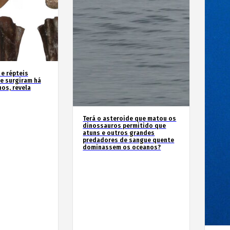
 e répteis
e surgiram há
os, revela
Terá o asteroide que matou os
dinossauros permitido que
atuns e outros grandes
predadores de sangue quente
dominassem os oceanos?