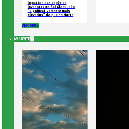
Impactos das espécies
invasoras no Sul Global são
“significativamente mais
elevados” do que no Norte
VER MAIS
AMBIENTE