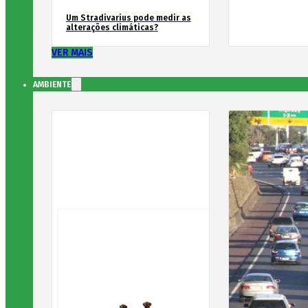
Um Stradivarius pode medir as
alterações climáticas?
VER MAIS
AMBIENTE