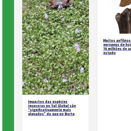
Muitos anfíbios
europeus de hoj
16 milhões de an
estudo
Impactos das espécies
invasoras no Sul Global são
“significativamente mais
elevados” do que no Norte