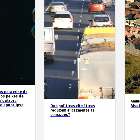
 pela crise da
 os peixes de
m outrora
Amma
o apocalipse
Alen
Que políticas climáticas
reduzem eficazmente as
emissões?