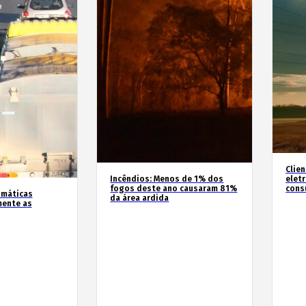
Clie
Incêndios: Menos de 1% dos
elet
fogos deste ano causaram 81%
cons
imáticas
da área ardida
mente as