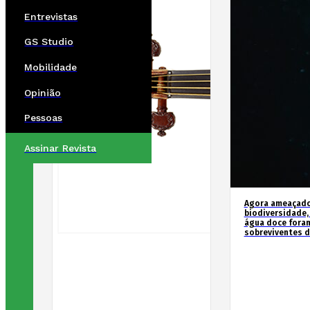
Entrevistas
GS Studio
Mobilidade
Opinião
Pessoas
Assinar Revista
Agora ameaçados
biodiversidade,
água doce fora
sobreviventes d