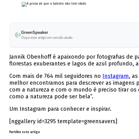
GreenSpeaker
Ouça este artigo em versão áudio.
Jannik Obenhoff é apaixondo por fotografias de 
florestas exuberantes e lagos de azul profundo, a
Com mais de 764 mil seguidores no
Instagram
, a
melhor encontramos para descrever as imagens pa
com a natureza e com o mundo é preciso tirar os 
como a natureza pode ser bela”.
Um Instagram para conhecer e inspirar.
[nggallery id=3295 template=greensavers]
Partilhe este artigo