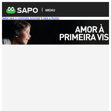
MENU
Saltar para o conteúdo principal
Ir para o footer