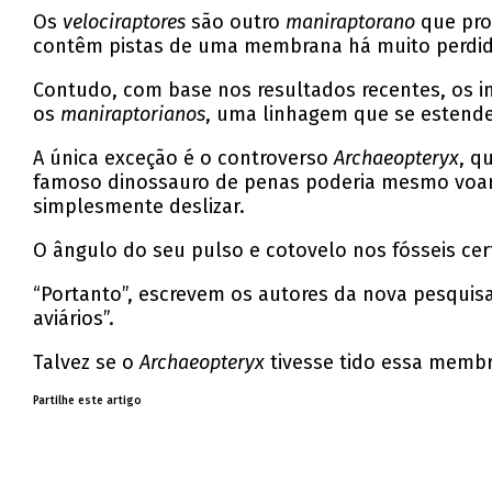
Os
velociraptores
são outro
maniraptorano
que prov
contêm pistas de uma membrana há muito perdid
Contudo, com base nos resultados recentes, os 
os
maniraptorianos
, uma linhagem que se estende
A única exceção é o controverso
Archaeopteryx
, q
famoso dinossauro de penas poderia mesmo voar
simplesmente deslizar.
O ângulo do seu pulso e cotovelo nos fósseis c
“Portanto”, escrevem os autores da nova pesquisa
aviários”.
Talvez se o
Archaeopteryx
tivesse tido essa membr
Partilhe este artigo