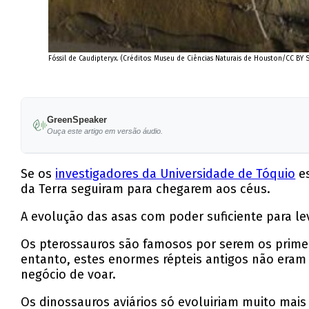
Fóssil de Caudipteryx. (Créditos: Museu de Ciências Naturais de Houston/CC BY S
GreenSpeaker
Ouça este artigo em versão áudio.
Se os
investigadores da Universidade de Tóquio
es
da Terra seguiram para chegarem aos céus.
A evolução das asas com poder suficiente para l
Os pterossauros são famosos por serem os prime
entanto, estes enormes répteis antigos não eram 
negócio de voar.
Os dinossauros aviários só evoluiriam muito mais