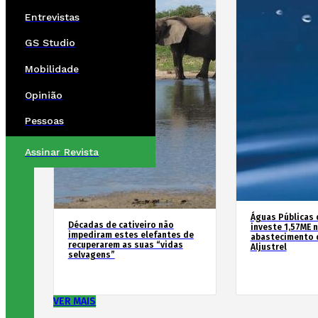
Entrevistas
GS Studio
Mobilidade
Opinião
Pessoas
Assinar Revista
Águas Públicas 
Décadas de cativeiro não
investe 1,57ME 
impediram estes elefantes de
abastecimento 
recuperarem as suas “vidas
Aljustrel
selvagens”
VER MAIS