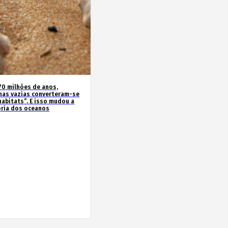
70 milhões de anos,
has vazias converteram-se
habitats”. E isso mudou a
ória dos oceanos