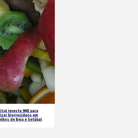
ital investe 9ME para
rizar biorresíduos em
elhos de Beja e Setúbal