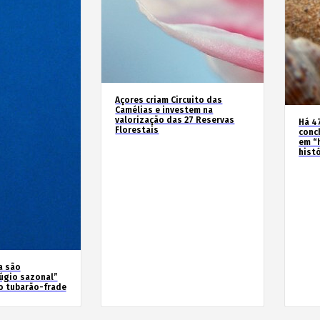
Açores criam Circuito das
Camélias e investem na
valorização das 27 Reservas
Há 4
Florestais
conc
em “
hist
a são
úgio sazonal”
o tubarão-frade