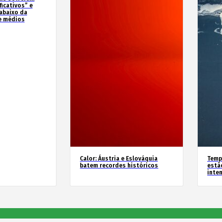
icativos” e
abaixo da
e médios
Calor: Áustria e Eslováquia
Temp
batem recordes históricos
estã
inte