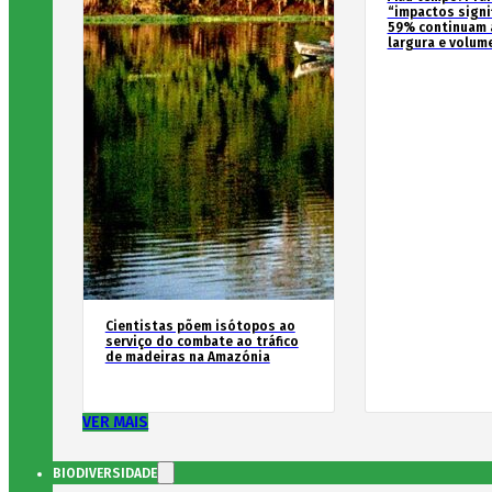
“impactos signif
59% continuam 
largura e volum
Cientistas põem isótopos ao
serviço do combate ao tráfico
de madeiras na Amazónia
VER MAIS
BIODIVERSIDADE