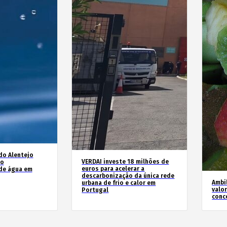
do Alentejo
VERDAI investe 18 milhões de
no
euros para acelerar a
de água em
descarbonização da única rede
Ambil
urbana de frio e calor em
valo
Portugal
conc