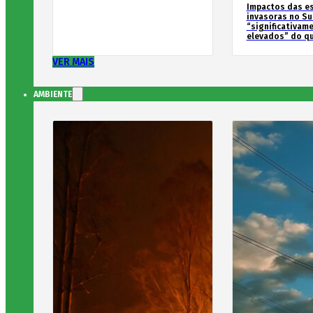
Impactos das e
invasoras no Su
“significativam
elevados” do qu
VER MAIS
AMBIENTE