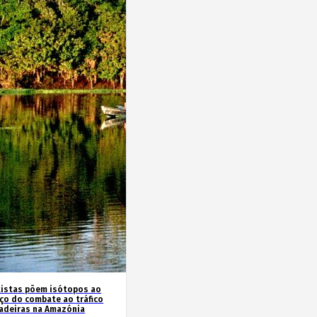
tistas põem isótopos ao
iço do combate ao tráfico
adeiras na Amazónia