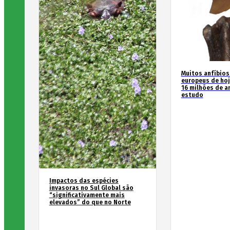
Muitos anfíbios
europeus de hoj
16 milhões de an
estudo
Impactos das espécies
invasoras no Sul Global são
“significativamente mais
elevados” do que no Norte