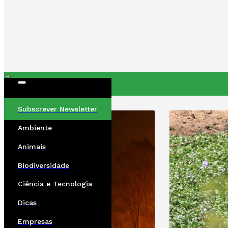
ÚLTIMAS
Subscrever Newsletter
Ambiente
Animais
Biodiversidade
Ciência e Tecnologia
Dicas
Empresas