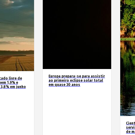
Europa prepara-se para assistir
cado livre de
ao primeiro eclipse solar total
bem 1,9% e
em quase 30 anos
 3,8% em junho
Cien
serv
de m