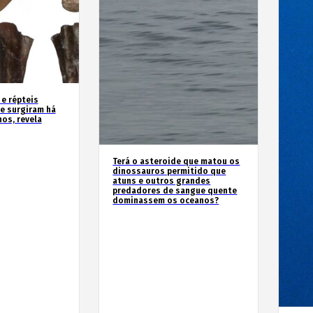
 e répteis
e surgiram há
os, revela
Terá o asteroide que matou os
dinossauros permitido que
atuns e outros grandes
predadores de sangue quente
dominassem os oceanos?