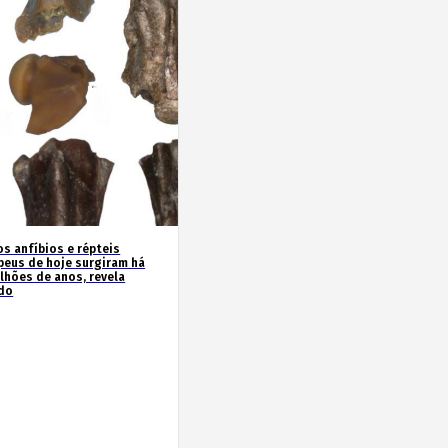
os anfíbios e répteis
peus de hoje surgiram há
ilhões de anos, revela
do