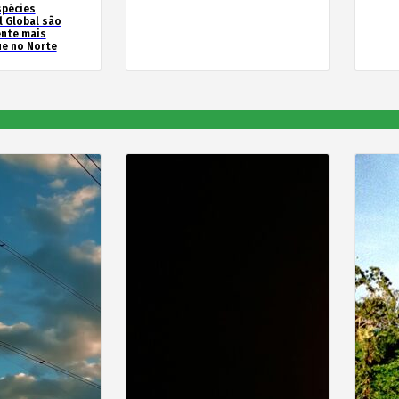
spécies
l Global são
ente mais
e no Norte