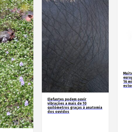
Muit
euro
16 m
estu
Elefantes podem ouvir
vibrações a mais de 10
quilómetros graças à anatomia
dos ouvidos