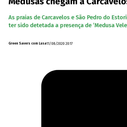
Medusas chegam a Carcavelos 
As praias de Carcavelos e São Pedro do Estor
ter sido detetada a presença de ‘Medusa Vele
11/08/2020 20:17
Green Savers com Lusa