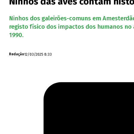
Ninhos das aves contam histór
Ninhos dos galeirões-comuns em Amesterdão 
registo físico dos impactos dos humanos no
1990.
12/03/2025 8:33
Redação