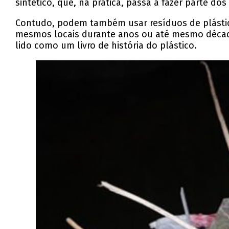
sintético, que, na prática, passa a fazer parte d
Contudo, podem também usar resíduos de plásti
mesmos locais durante anos ou até mesmo década
lido como um livro de história do plástico.