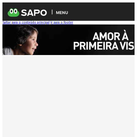
MENU
Saltar para o conteúdo principal
Ir para o footer