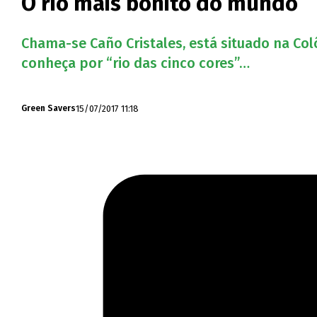
O rio mais bonito do mundo
Chama-se Caño Cristales, está situado na C
conheça por “rio das cinco cores”…
15/07/2017 11:18
Green Savers