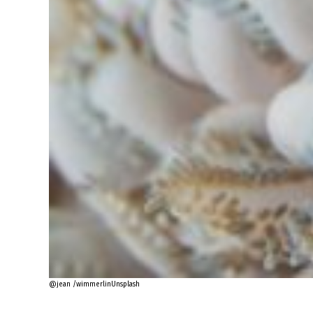
@jean /wimmerlinUnsplash