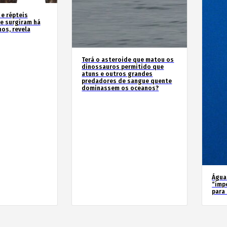
 e répteis
e surgiram há
os, revela
Terá o asteroide que matou os
dinossauros permitido que
atuns e outros grandes
predadores de sangue quente
dominassem os oceanos?
Água
“imp
para