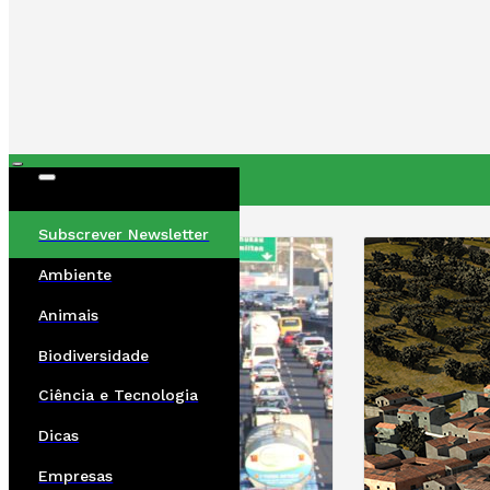
ÚLTIMAS
Subscrever Newsletter
Ambiente
Animais
Biodiversidade
Ciência e Tecnologia
Dicas
Empresas