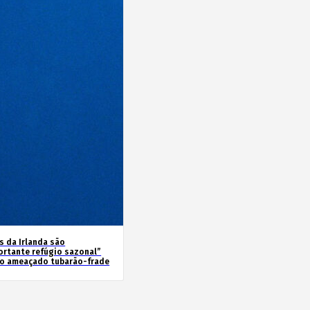
s da Irlanda são
ortante refúgio sazonal”
 o ameaçado tubarão-frade