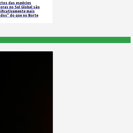
ctos das espécies
soras no Sul Global são
nificativamente mais
ados” do que no Norte