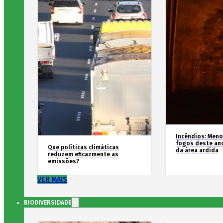
Incêndios: Men
fogos deste an
Que políticas climáticas
da área ardida
reduzem eficazmente as
emissões?
VER MAIS
BIODIVERSIDADE