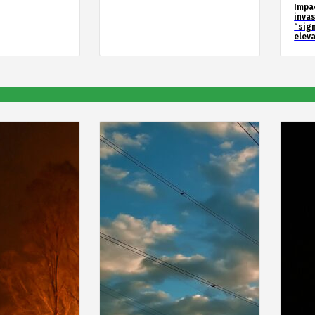
Impa
inva
“sig
elev