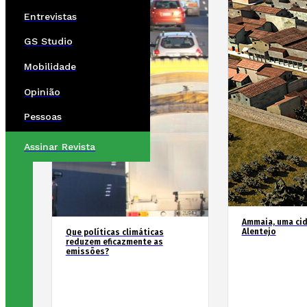
Entrevistas
GS Studio
Mobilidade
Opinião
Pessoas
Assinar Revista
Ammaia, uma ci
Alentejo
Que políticas climáticas
reduzem eficazmente as
emissões?