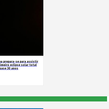
pa prepara-se para assistir
imeiro eclipse solar total
uase 30 anos