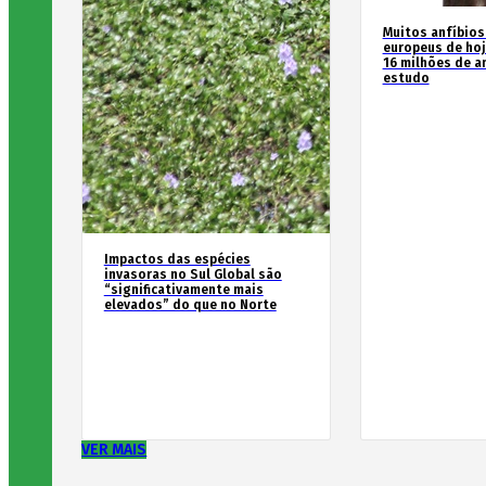
Muitos anfíbios
europeus de hoj
16 milhões de an
estudo
Impactos das espécies
invasoras no Sul Global são
“significativamente mais
elevados” do que no Norte
VER MAIS