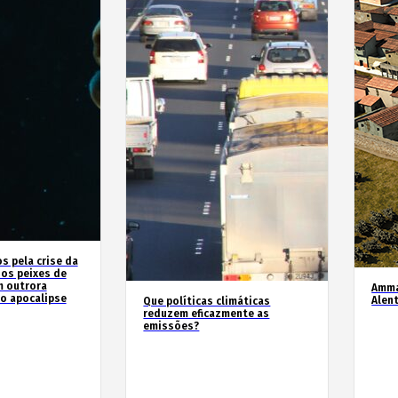
 pela crise da
 os peixes de
m outrora
Amma
o apocalipse
Alen
Que políticas climáticas
reduzem eficazmente as
emissões?