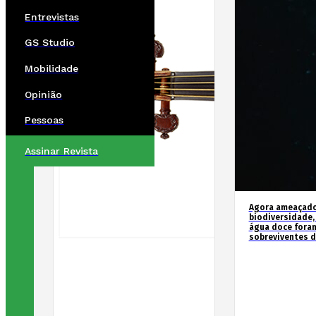
Entrevistas
GS Studio
Mobilidade
Opinião
Pessoas
Assinar Revista
Agora ameaçados
biodiversidade,
água doce fora
sobreviventes d