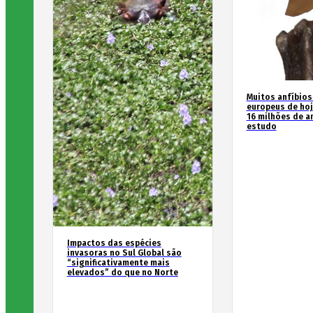
Muitos anfíbios
europeus de hoj
16 milhões de an
estudo
Impactos das espécies
invasoras no Sul Global são
“significativamente mais
elevados” do que no Norte