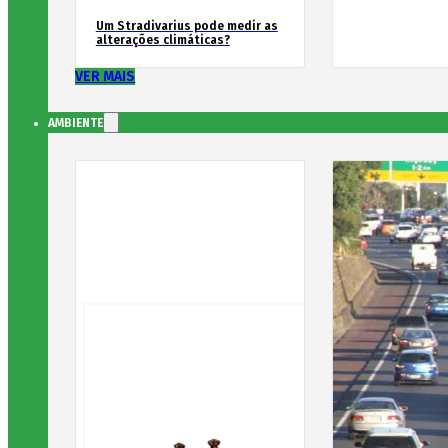
Um Stradivarius pode medir as
alterações climáticas?
VER MAIS
AMBIENTE