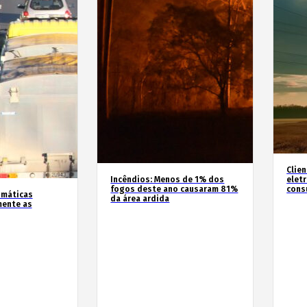
Clie
Incêndios: Menos de 1% dos
elet
fogos deste ano causaram 81%
cons
imáticas
da área ardida
mente as