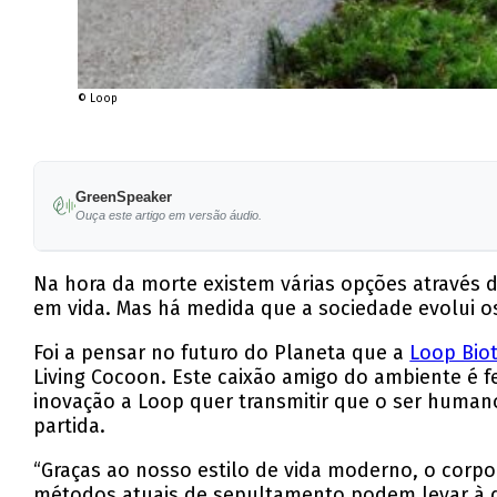
© Loop
GreenSpeaker
Ouça este artigo em versão áudio.
Na hora da morte existem várias opções através
em vida. Mas há medida que a sociedade evolui os
Foi a pensar no futuro do Planeta que a
Loop Bio
Living Cocoon. Este caixão amigo do ambiente é f
inovação a Loop quer transmitir que o ser humano 
partida.
“Graças ao nosso estilo de vida moderno, o cor
métodos atuais de sepultamento podem levar à de