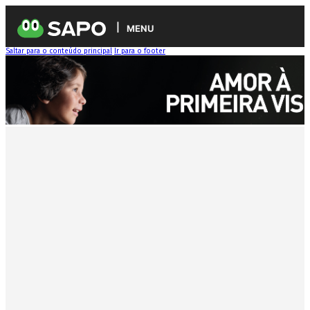
MENU
Saltar para o conteúdo principal
Ir para o footer