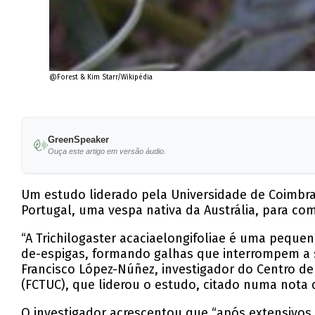
@Forest & Kim Starr/Wikipédia
GreenSpeaker
Ouça este artigo em versão áudio.
Um estudo liderado pela Universidade de Coimbra
Portugal, uma vespa nativa da Austrália, para com
“A Trichilogaster acaciaelongifoliae é uma pequen
de-espigas, formando galhas que interrompem a s
Francisco López-Núñez, investigador do Centro de
(FCTUC), que liderou o estudo, citado numa nota 
O investigador acrescentou que “após extensivos 